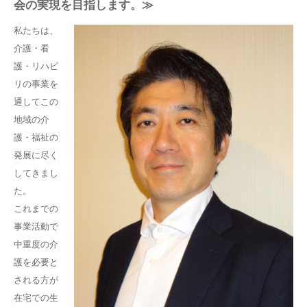
会の実現を目指します。≫
私たちは、
介護・看
護・リハビ
リの事業を
通してこの
地域の介
護・福祉の
発展に尽く
してきまし
た。
これまでの
事業活動で
中重度の介
護を必要と
される方が
在宅での生