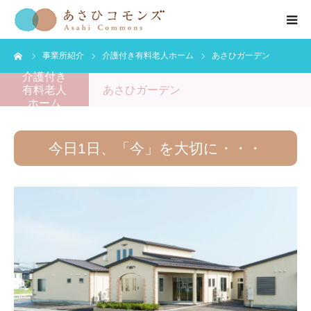
ーム
事業所紹介
介護付き有料老人ホーム
あさひガーデン
HOME
介護付き
有料老人
あさひガーデン
お知らせ
ホーム
会社紹介
今日1日、「今」を大切に・・・
事業紹介
公開情報
お問い合わせ