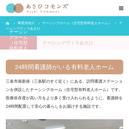
ーム
事業所紹介
ナーシングホーム（住宅型有料老人ホーム）
ナ
HOME
ーシングヴィラあさひ
ナーシン
グホーム
お知らせ
（住宅型
ナーシングヴィラあさひ
有料老人
ホーム）
会社紹介
24時間看護師がいる有料老人ホーム
事業紹介
三条市南新保（三条駅のすぐ近く）にある、訪問看護ステーショ
ンを併設したナーシングホーム（住宅型有料老人ホーム）です。
公開情報
医療依存度が高い方をより多く受け入れられるように、看護師を
24時間配置して安心の暮らしをお届けする施設です。
お問い合わせ