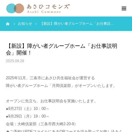
ーム
お知らせ
【新設】障がい者グループホーム「お仕事説…
HOME
お知らせ
【新設】障がい者グループホーム「お仕事説明
会」開催！
会社紹介
2025.08.28
事業紹介
2025年11月、三条市にあさひ共生福祉会が運営する
障がい者グループホーム「月岡倶楽部」がオープンいたします。
公開情報
オープンに先立ち、お仕事説明会を実施いたします。
●9月27日（土）10：00～
お問い合わせ
●9月29日（月）19：00～
会場：大崎倶楽部（三条市西大崎2-20-9）
★ご予約はPDFファイルにあるQRコードを読み取ってお申し込みく