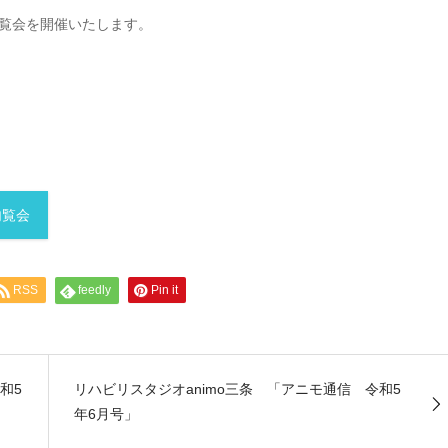
覧会を開催いたします。
内覧会
RSS
feedly
Pin it
和5
リハビリスタジオanimo三条 「アニモ通信 令和5
年6月号」