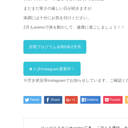
まだまだ寒さの厳しい日が続きますが、
体調には十分にお気を付けください。
2月もanimoで体を動かして、健康に過ごしましょう！！
月間プログラム令和5年2月号
★☆彡Instagram更新中！
※空き状況等Instagramでお知らせしています。ご確
認く
Tweet
Share
+1
Hatena
Pocket
リハビリスタジオanimo三条 「アニモ通信 令