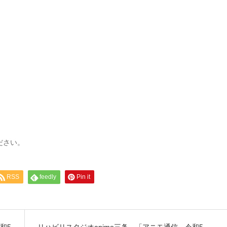
ださい。
RSS
feedly
Pin it
和5
リハビリスタジオanimo三条 「アニモ通信 令和5