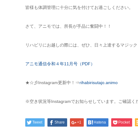
皆様も体調管理に十分に気を付けてお過ごしください。
さて、アニモでは、所長が手品に奮闘中！！
リハビリにお越しの際には、ぜひ、日々上達するマジック
アニモ通信令和４年11月号（PDF）
★☆彡Instagram更新中！⇒
rihabirisutajo.animo
※空き状況等Instagramでお知らせしています。ご確認く
Tweet
Share
+1
Hatena
Pocket