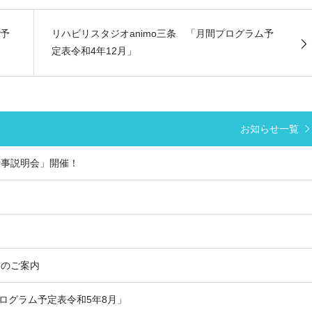
ム予
リハビリスタジオanimo三条 「月間プログラム予
定表令和4年12月」
お知らせ一覧
仕事説明会」開催！
！
会のご案内
プログラム予定表令和5年8月」