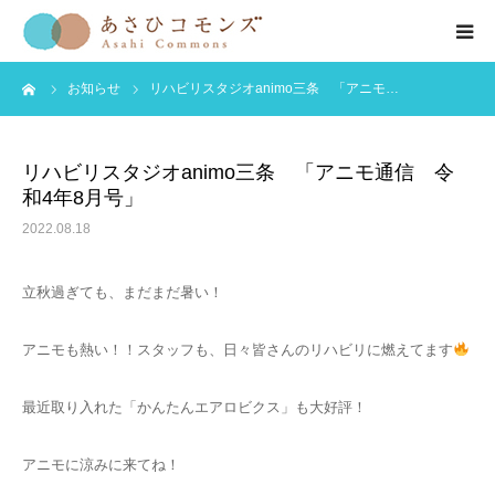
ーム
お知らせ
リハビリスタジオanimo三条 「アニモ…
HOME
お知らせ
リハビリスタジオanimo三条 「アニモ通信 令
和4年8月号」
会社紹介
2022.08.18
事業紹介
立秋過ぎても、まだまだ暑い！
公開情報
アニモも熱い！！スタッフも、日々皆さんのリハビリに燃えてます
最近取り入れた「かんたんエアロビクス」も大好評！
お問い合わせ
アニモに涼みに来てね！